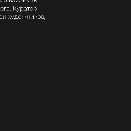
ил важность
ога. Куратор
еи художников,