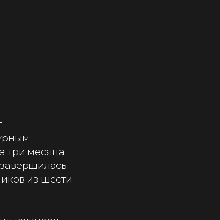
т
турным
а три месяца
и завершилась
иков из шести